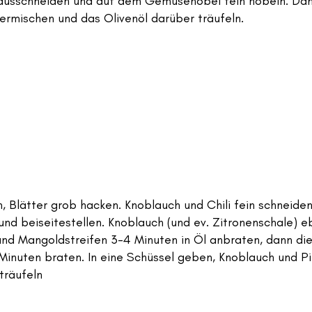
rausschneiden und auf dem Gemüsehobel fein hobeln. Dann
ermischen und das Olivenöl darüber träufeln.
, Blätter grob hacken. Knoblauch und Chili fein schneiden
und beiseitestellen. Knoblauch (und ev. Zitronenschale) e
und Mangoldstreifen 3-4 Minuten in Öl anbraten, dann di
inuten braten. In eine Schüssel geben, Knoblauch und Pin
träufeln