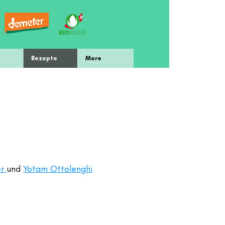
Rezepte
More
er
und
Yotam Ottolenghi