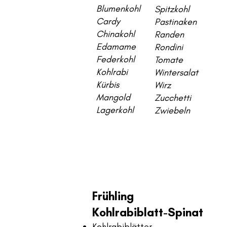
Blumenkohl
Spitzkohl
Cardy
Pastinaken
Chinakohl
Randen
Edamame
Rondini
Federkohl
Tomate
Kohlrabi
Wintersalat
Kürbis
Wirz
Mangold
Zucchetti
Lagerkohl
Zwiebeln
Frühling
Kohlrabiblatt-Spinat
Kohlrabiblätter