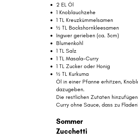
2 EL Öl
1 Knoblauchzehe
1 TL Kreuzkümmelsamen
½ TL Bockshornkleesamen
Ingwer gerieben (ca. 3cm)
Blumenkohl
1 TL Salz
1 TL Masala-Curry
1 TL Zucker oder Honig
½ TL Kurkuma
Öl in einer Pfanne erhitzen, Knob
dazugeben.
Die restlichen Zutaten hinzufügen 
Curry ohne Sauce, dass zu Fladen
Sommer
Zucchetti