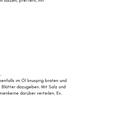
 salzen, pfeffern, mit
.
benfalls im Öl knusprig braten und
e Blätter dazugeben. Mit Salz und
ienkerne darüber verteilen. Ev.