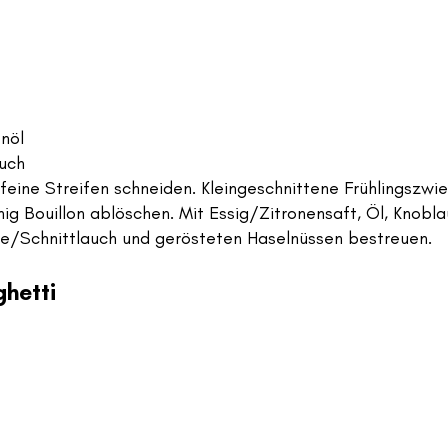
enöl
auch
feine Streifen schneiden. Kleingeschnittene Frühlingszwie
ig Bouillon ablöschen. Mit Essig/Zitronensaft, Öl, Knobl
lie/Schnittlauch und gerösteten Haselnüssen bestreuen.
ghetti